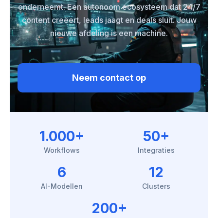
onderneemt. Een autonoom ecosysteem dat 24/7
content creëert, leads jaagt en deals sluit. Jouw
nieuwe afdeling is een machine.
Neem contact op
1.000+
50+
Workflows
Integraties
6
12
AI-Modellen
Clusters
200+