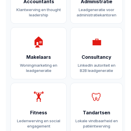
Accountants
Administratie
Klantwerving en thought
Leadgeneratie voor
leadership
administratiekantoren
🏠
💼
Makelaars
Consultancy
Woningmarketing en
LinkedIn autoriteit en
leadgeneratie
B2B leadgeneratie
🏋️
🦷
Fitness
Tandartsen
Ledenwerving en social
Lokale vindbaarheid en
engagement
patiëntwerving