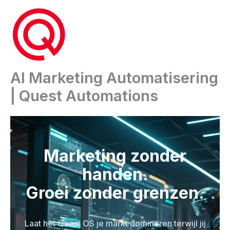
Ga
naar
de
inhoud
AI Marketing Automatisering
| Quest Automations
Marketing zonder
handen.
Groei zonder grenzen.
Laat het Quest OS je markt domineren terwijl jij