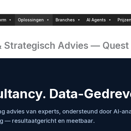
orm
Oplossingen
Branches
AI Agents
Prijze
 Strategisch Advies — Quest 
ltancy. Data-Gedrev
ng advies van experts, ondersteund door AI-an
ng — resultaatgericht en meetbaar.