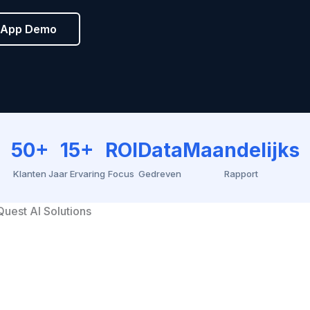
sApp Demo
50+
15+
ROI
Data
Maandelijks
Klanten
Jaar Ervaring
Focus
Gedreven
Rapport