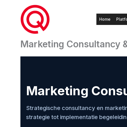
Ga
naar
de
Home
Platf
inhoud
Marketing Consultancy &
Marketing Consu
Strategische consultancy en marketi
strategie tot implementatie begeleidi