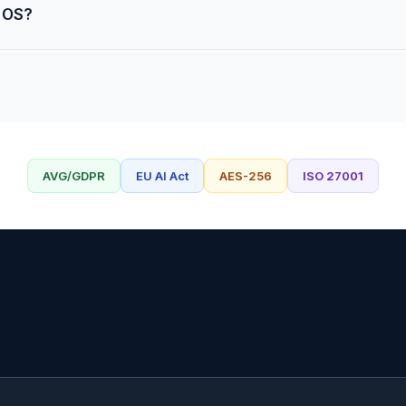
 OS?
AVG/GDPR
EU AI Act
AES-256
ISO 27001