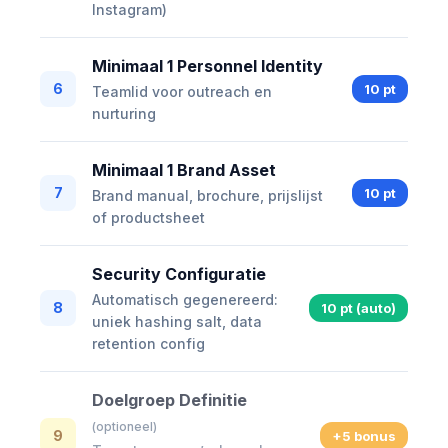
Instagram)
Minimaal 1 Personnel Identity
6
10 pt
Teamlid voor outreach en
nurturing
Minimaal 1 Brand Asset
7
10 pt
Brand manual, brochure, prijslijst
of productsheet
Security Configuratie
Automatisch gegenereerd:
8
10 pt (auto)
uniek hashing salt, data
retention config
Doelgroep Definitie
(optioneel)
9
+5 bonus