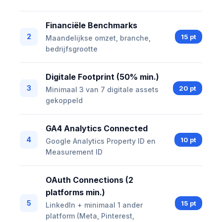
Financiële Benchmarks
2
15 pt
Maandelijkse omzet, branche,
bedrijfsgrootte
Digitale Footprint (50% min.)
3
20 pt
Minimaal 3 van 7 digitale assets
gekoppeld
GA4 Analytics Connected
4
10 pt
Google Analytics Property ID en
Measurement ID
OAuth Connections (2
platforms min.)
5
15 pt
LinkedIn + minimaal 1 ander
platform (Meta, Pinterest,