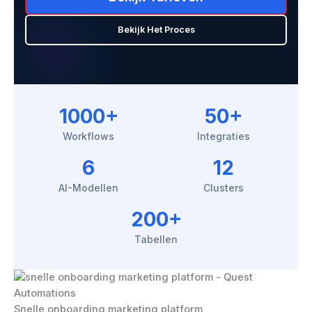
Bekijk Het Proces
1000+
50+
Workflows
Integraties
6
12
AI-Modellen
Clusters
200+
Tabellen
Snelle onboarding marketing platform