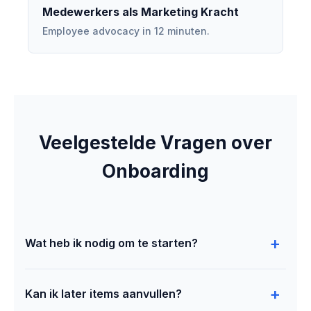
Medewerkers als Marketing Kracht
Employee advocacy in 12 minuten.
Veelgestelde Vragen over
Onboarding
+
Wat heb ik nodig om te starten?
Op zijn minst: uw bedrijfsnaam, maandelijkse
+
Kan ik later items aanvullen?
omzet, branche en inloggegevens voor LinkedIn en