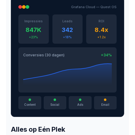
Grafana Cloud — Quest OS
Impressies
Leads
ROI
847K
342
8.4x
+23%
+18%
+1.2x
Conversies (30 dagen)
+34%
Content
Social
Ads
Email
Alles op Eén Plek