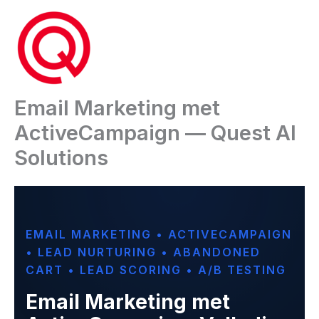
Ga
naar
de
inhoud
Email Marketing met
ActiveCampaign — Quest AI
Solutions
EMAIL MARKETING • ACTIVECAMPAIGN
• LEAD NURTURING • ABANDONED
CART • LEAD SCORING • A/B TESTING
Email Marketing met