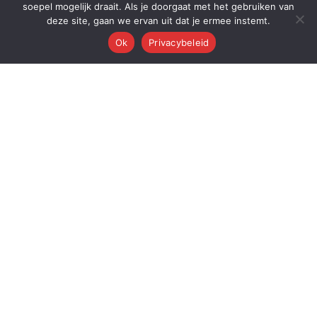
soepel mogelijk draait. Als je doorgaat met het gebruiken van
deze site, gaan we ervan uit dat je ermee instemt.
Ok
Privacybeleid
Q
Quest Automations
AI-gestuurde marketing automatisering voor ambitieuze bedrijven.
Van content tot conversie — wij automatiseren je volledige
marketingmachine.
Quest AI Solutions B.V.
Zwanebloem 47, 2408LT Alphen aan den Rijn
KvK: 98202731 • BTW: NL868397428B01
Over de oprichter: Dr. Alderd J. Froolik →
PLATFORM