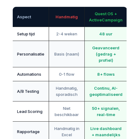
Quest OS +
Aspect
Handmatig
ActiveCampaign
Setup tijd
2-4 weken
48 uur
Geavanceerd
Personalisatie
Basis (naam)
(gedrag +
profiel)
Automations
0-1 flow
8+ flows
Handmatig,
Continu, AI-
A/B Testing
sporadisch
geoptimaliseerd
Niet
50+ signalen,
Lead Scoring
beschikbaar
real-time
Handmatig in
Live dashboard
Rapportage
Excel
+ maandelijks