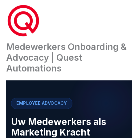
Ga
naar
de
inhoud
Medewerkers Onboarding &
Advocacy | Quest
Automations
EMPLOYEE ADVOCACY
Uw Medewerkers als
Marketing Kracht