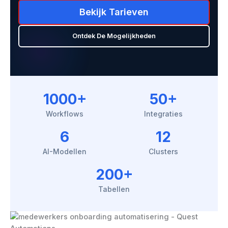
Bekijk Tarieven
Ontdek De Mogelijkheden
1000+
50+
Workflows
Integraties
6
12
AI-Modellen
Clusters
200+
Tabellen