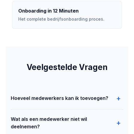
Onboarding in 12 Minuten
Het complete bedrijfsonboarding proces.
Veelgestelde Vragen
+
Hoeveel medewerkers kan ik toevoegen?
Er is geen limiet. Quest OS is gebouwd om oneindig
Wat als een medewerker niet wil
te schalen. Of u nu 3 of 300 medewerkers wilt
+
deelnemen?
activeren — het platform schaalt mee. Elke