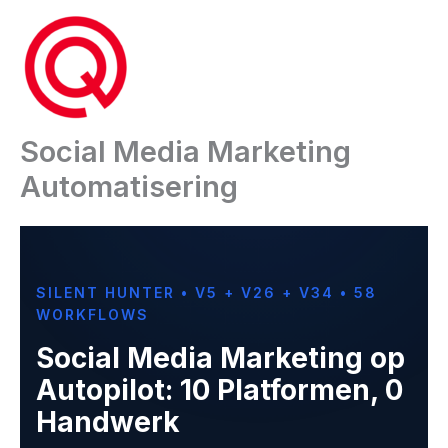
Ga
naar
de
inhoud
Social Media Marketing
Automatisering
SILENT HUNTER • V5 + V26 + V34 • 58
WORKFLOWS
Social Media Marketing op
Autopilot: 10 Platformen, 0
Handwerk