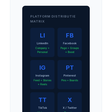
PLATFORM DISTRIBUTIE
MATRIX
LI
FB
LinkedIn
Facebook
Company +
Page + Groups
Personal
+ Boost
IG
PT
Instagram
Pinterest
Feed + Stories
Pins + Boards
+ Reels
TT
X
TikTok
X / Twitter