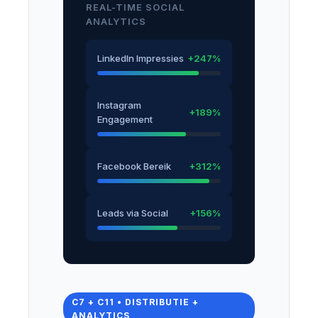
REAL-TIME SOCIAL
ANALYTICS
LinkedIn Impressies
+247%
Instagram
+189%
Engagement
Facebook Bereik
+312%
Leads via Social
+156%
C7 + C11 • DISTRIBUTIE +
ANALYTICS