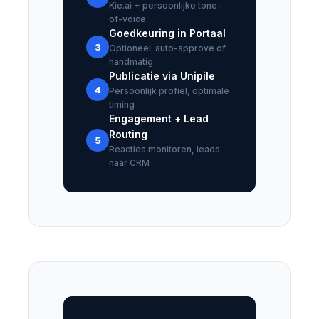
Kie.ai + persoonlijke tone-
of-voice
Goedkeuring in Portaal
3
Optioneel: auto-approve of
handmatig
Publicatie via Unipile
4
Persoonlijk profiel, optimale
timing
Engagement + Lead
Routing
5
Reacties monitoren, leads
naar CRM