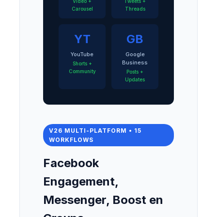
Video +
Tweets +
Carousel
Threads
YT
GB
YouTube
Google
Business
Shorts +
Community
Posts +
Updates
V26 MULTI-PLATFORM • 15
WORKFLOWS
Facebook
Engagement,
Messenger, Boost en