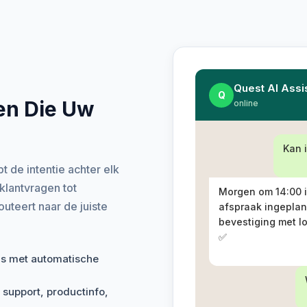
Quest AI Assi
Q
en Die Uw
online
Kan 
 de intentie achter elk
 klantvragen tot
Morgen om 14:00 i
uteert naar de juiste
afspraak ingeplan
bevestiging met lo
✅
ns met automatische
 support, productinfo,