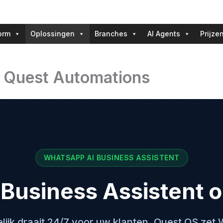
orm
Oplossingen
Branches
AI Agents
Prijze
| Quest Automations
WHATSAPP AI BUSINESS ASSISTENT
 Business Assistent
elijk draait 24/7 voor uw klanten. Quest OS zet