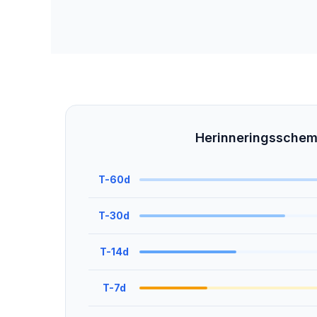
Herinneringssche
T-60d
T-30d
T-14d
T-7d