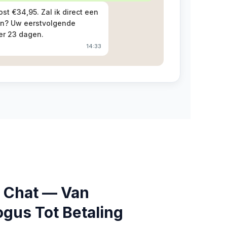
st €34,95. Zal ik direct een
en? Uw eerstvolgende
er 23 dagen.
14:33
 Chat — Van
ogus Tot Betaling