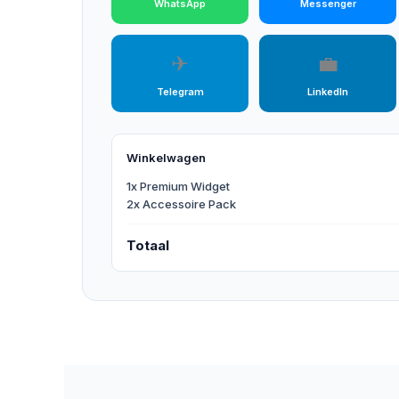
WhatsApp
Messenger
✈
💼
Telegram
LinkedIn
Winkelwagen
1x Premium Widget
2x Accessoire Pack
Totaal