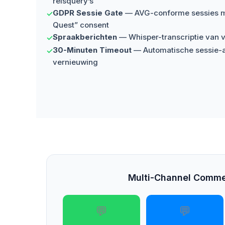
reisquery’s
GDPR Sessie Gate
— AVG-conforme sessies me
✓
Quest” consent
Spraakberichten
— Whisper-transcriptie van 
✓
30-Minuten Timeout
— Automatische sessie-a
✓
vernieuwing
Multi-Channel Comm
💬
💬