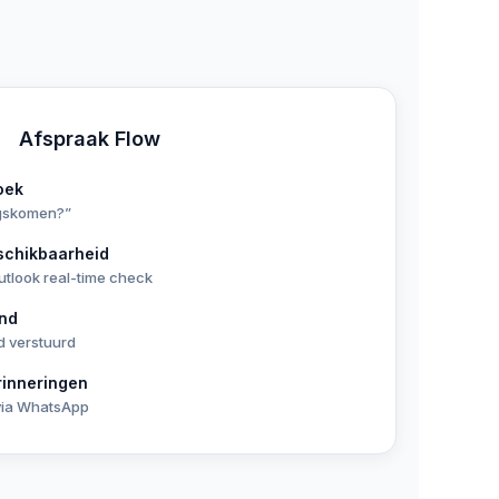
Afspraak Flow
oek
ngskomen?”
eschikbaarheid
tlook real-time check
and
jd verstuurd
rinneringen
 via WhatsApp