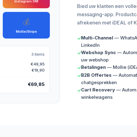
Instagram DM
Bied uw klanten een volle
messaging-app. Productc
💰
afrekenen met iDEAL of Kl
Mollie/Stripe
Multi-Channel
— WhatsAp
✓
LinkedIn
Webshop Sync
— Automa
✓
3 items
uw webshop
€49,95
Betalingen
— Mollie (iDE
✓
€19,90
B2B Offertes
— Automati
✓
chatgesprekken
€69,85
Cart Recovery
— Automat
✓
winkelwagens