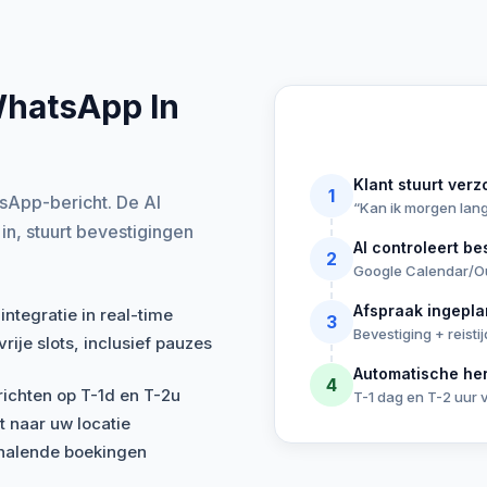
WhatsApp In
Klant stuurt verz
1
sApp-bericht. De AI
“Kan ik morgen la
in, stuurt bevestigingen
AI controleert b
2
Google Calendar/Ou
Afspraak ingepl
ntegratie in real-time
3
Bevestiging + reisti
ije slots, inclusief pauzes
Automatische he
4
chten op T-1d en T-2u
T-1 dag en T-2 uur
t naar uw locatie
halende boekingen