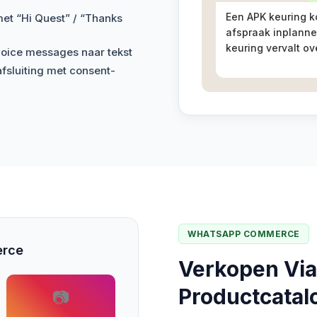
Een APK keuring ko
t “Hi Quest” / “Thanks
afspraak inplann
keuring vervalt ov
voice messages naar tekst
fsluiting met consent-
WHATSAPP COMMERCE
erce
Verkopen Via
Productcatal
📷