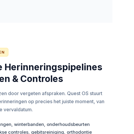
EN
 Herinnerings­pipelines
en & Controles
zen door vergeten afspraken. Quest OS stuurt
inneringen op precies het juiste moment, van
de vervaldatum.
ngen, winterbanden, onderhouds­beurten
kse controles, gebitsreiniging, orthodontie