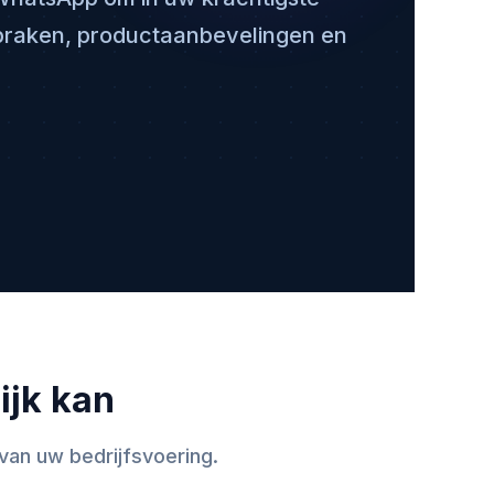
praken, product­aanbevelingen en
ijk kan
an uw bedrijfsvoering.