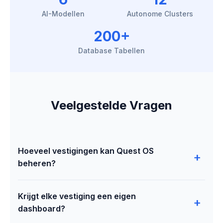
AI-Modellen
Autonome Clusters
200+
Database Tabellen
Veelgestelde Vragen
Hoeveel vestigingen kan Quest OS
+
beheren?
Er is geen limiet. Quest OS is gebouwd om
Krijgt elke vestiging een eigen
moeiteloos te schalen van 2 tot 1.000+ vestigingen.
+
dashboard?
Elke locatie wordt automatisch geïsoleerd met