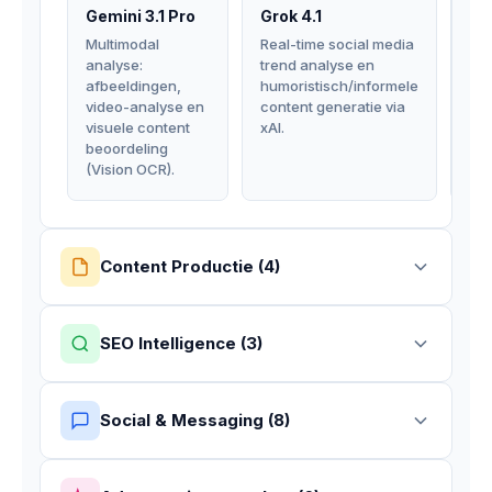
Gemini 3.1 Pro
Grok 4.1
Te
Em
Multimodal
Real-time social media
analyse:
trend analyse en
Vec
afbeeldingen,
humoristisch/informele
vo
video-analyse en
content generatie via
ken
visuele content
xAI.
zo
beoordeling
en 
(Vision OCR).
mat
Content Productie (4)
SEO Intelligence (3)
Social & Messaging (8)