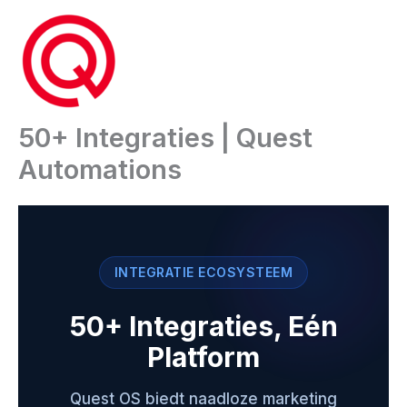
Ga
naar
de
inhoud
50+ Integraties | Quest
Automations
INTEGRATIE ECOSYSTEEM
50+ Integraties, Eén
Platform
Quest OS biedt naadloze marketing