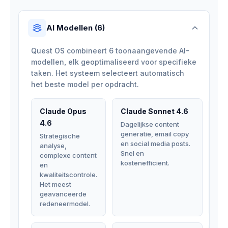
AI Modellen (6)
Quest OS combineert 6 toonaangevende AI-
modellen, elk geoptimaliseerd voor specifieke
taken. Het systeem selecteert automatisch
het beste model per opdracht.
Claude Opus
Claude Sonnet 4.6
GP
4.6
Dagelijkse content
Cre
generatie, email copy
var
Strategische
en social media posts.
alt
analyse,
Snel en
per
complexe content
kostenefficient.
en
en
dat
kwaliteitscontrole.
Het meest
geavanceerde
redeneermodel.