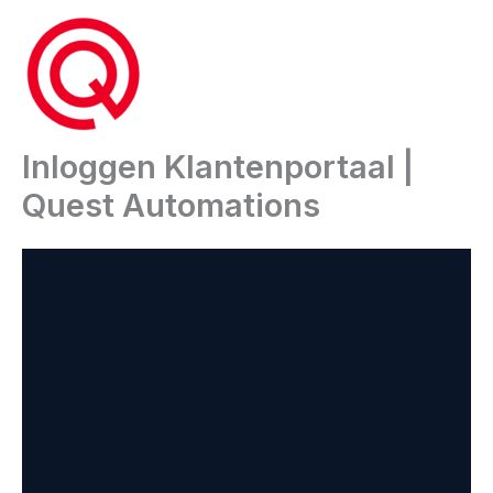
Ga
naar
de
inhoud
Inloggen Klantenportaal |
Quest Automations