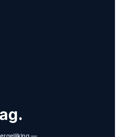
aag.
ergelijking —