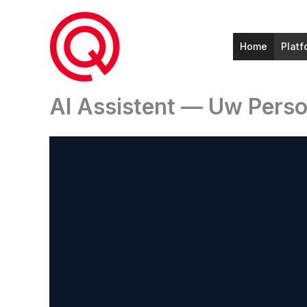
Ga
naar
de
Home
Platf
inhoud
AI Assistent — Uw Perso