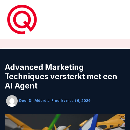
Ga
naar
de
inhoud
Advanced Marketing
Techniques versterkt met een
AI Agent
Door
Dr. Alderd J. Froolik
/
maart 6, 2026