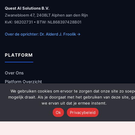
Quest AI Solutions B.V.
Zwanebloem 47, 2408LT Alphen aan den Rijn
KvK: 98202731 • BTW: NL868397428B01
Over de oprichter: Dr. Alderd J. Froolik →
PLATFORM
Over Ons
Platform Overzicht
AI Agents (142)
We gebruiken cookies om ervoor te zorgen dat onze site zo soep
mogelijk draait. Als je doorgaat met het gebruiken van deze site, g
Technologie
we ervan uit dat je ermee instemt.
Integraties
Ok
Privacybeleid
Dashboards
Prijzen
Resultaten