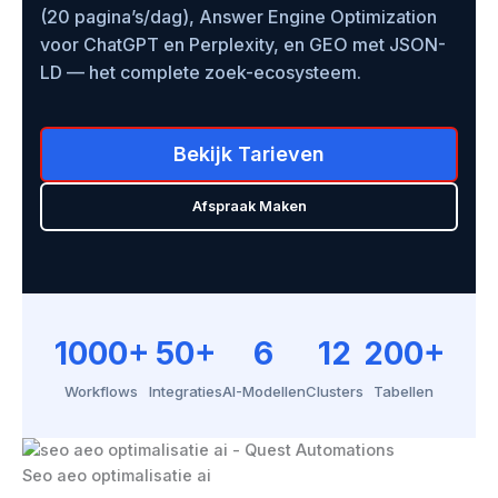
(20 pagina’s/dag), Answer Engine Optimization
voor ChatGPT en Perplexity, en GEO met JSON-
LD — het complete zoek-ecosysteem.
Bekijk Tarieven
Afspraak Maken
1000+
50+
6
12
200+
Workflows
Integraties
AI-Modellen
Clusters
Tabellen
Seo aeo optimalisatie ai