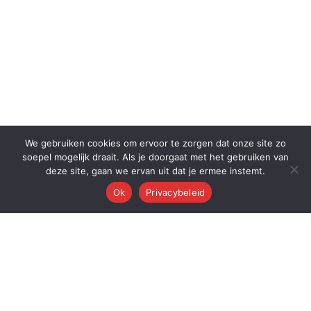
We gebruiken cookies om ervoor te zorgen dat onze site zo
soepel mogelijk draait. Als je doorgaat met het gebruiken van
deze site, gaan we ervan uit dat je ermee instemt.
Ok
Privacybeleid
Q
Quest Automations
AI-gestuurde marketing automatisering voor ambitieuze bedrijven.
Van content tot conversie — wij automatiseren je volledige