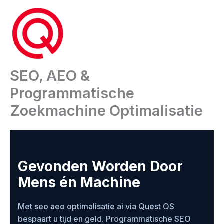
Ga
naar
de
inhoud
SEO, AEO &
Programmatische
Zoekmachine Optimalisatie
Gevonden Worden Door
Mens én Machine
Met seo aeo optimalisatie ai via Quest OS
bespaart u tijd en geld. Programmatische SEO