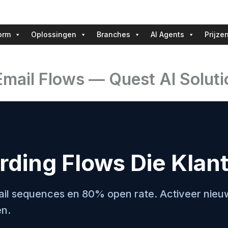
orm
Oplossingen
Branches
AI Agents
Prijze
mail Flows — Quest AI Soluti
ing Flows Die Klant
l sequences en 80% open rate. Activeer nieuw
én.