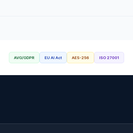
AVG/GDPR
EU AI Act
AES-256
ISO 27001