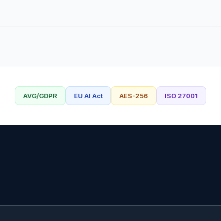
AVG/GDPR
EU AI Act
AES-256
ISO 27001