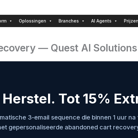
orm
Oplossingen
Branches
AI Agents
Prijze
ecovery — Quest AI Solutions
Herstel. Tot 15% Ext
atische 3-email sequence die binnen 1 uur na 
et gepersonaliseerde abandoned cart recovery