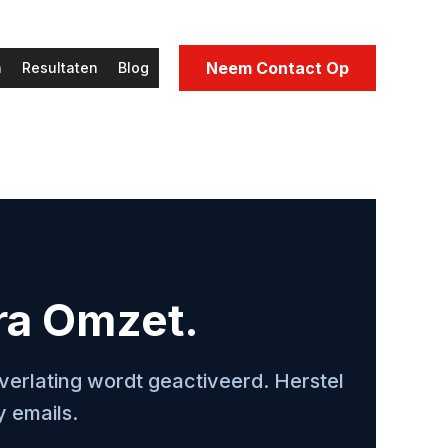
Neem Contact Op
n
Resultaten
Blog
ra Omzet.
verlating wordt geactiveerd. Herstel
 emails.