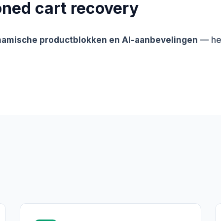
ned cart recovery
ynamische productblokken en AI-aanbevelingen
— her