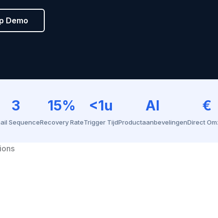
pp Demo
3
15%
<1u
AI
€
ail Sequence
Recovery Rate
Trigger Tijd
Productaanbevelingen
Direct Om