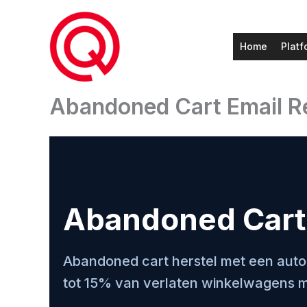
Ga
naar
de
Home
Platf
inhoud
Abandoned Cart Email R
Abandoned Cart 
Abandoned cart herstel met een autom
tot 15% van verlaten winkelwagens m