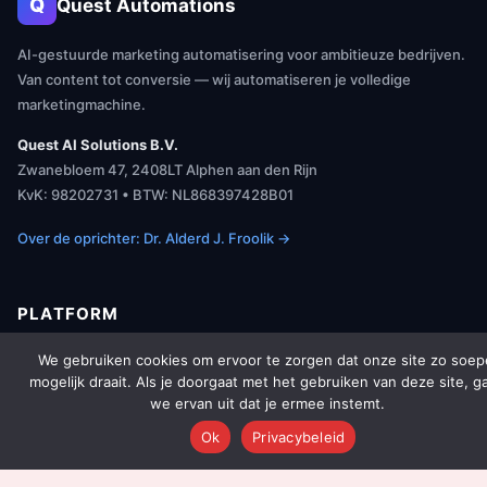
Q
Quest Automations
AI-gestuurde marketing automatisering voor ambitieuze bedrijven.
Van content tot conversie — wij automatiseren je volledige
marketingmachine.
Quest AI Solutions B.V.
Zwanebloem 47, 2408LT Alphen aan den Rijn
KvK: 98202731 • BTW: NL868397428B01
Over de oprichter: Dr. Alderd J. Froolik →
PLATFORM
We gebruiken cookies om ervoor te zorgen dat onze site zo soep
Over Ons
mogelijk draait. Als je doorgaat met het gebruiken van deze site, g
we ervan uit dat je ermee instemt.
Platform Overzicht
Ok
Privacybeleid
AI Agents (142)
Technologie