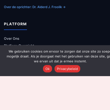
Over de oprichter: Dr. Alderd J. Froolik →
PLATFORM
Over Ons
Platform Overzicht
We gebruiken cookies om ervoor te zorgen dat onze site zo soep
AI Agents (142)
mogelijk draait. Als je doorgaat met het gebruiken van deze site, g
Technologie
we ervan uit dat je ermee instemt.
Integraties
Ok
Privacybeleid
Dashboards
Prijzen
Resultaten
Onboarding
DIENSTEN