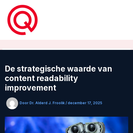
Ga
naar
de
inhoud
De strategische waarde van
content readability
improvement
Door
Dr. Alderd J. Froolik
/
december 17, 2025