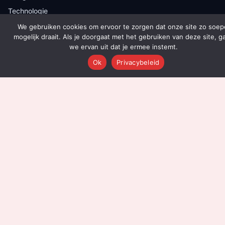
Technologie
Integraties
We gebruiken cookies om ervoor te zorgen dat onze site zo soep
mogelijk draait. Als je doorgaat met het gebruiken van deze site, g
Dashboards
we ervan uit dat je ermee instemt.
Prijzen
Ok
Privacybeleid
Resultaten
Onboarding
DIENSTEN
Content Productie
Social Media
Email Marketing
Leadgeneratie
Advertenties
SEO & AEO