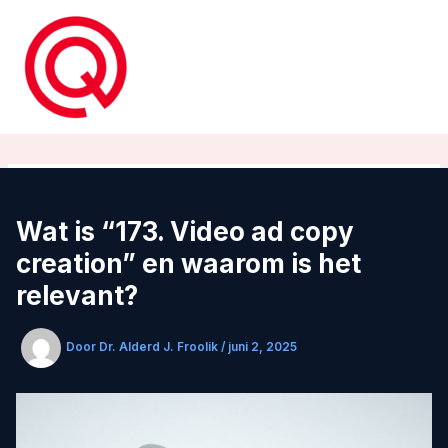
Ga
naar
de
inhoud
Wat is “173. Video ad copy
creation” en waarom is het
relevant?
Door
Dr. Alderd J. Froolik
/
juni 2, 2025