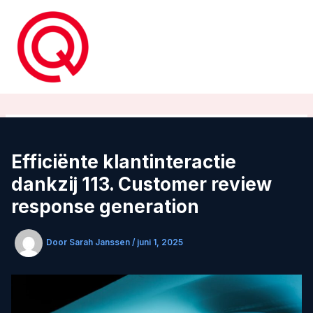
Ga
naar
de
inhoud
Efficiënte klantinteractie
dankzij 113. Customer review
response generation
Door
Sarah Janssen
/
juni 1, 2025