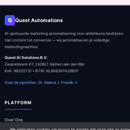
Q
Quest Automations
AI-gestuurde marketing automatisering voor ambitieuze bedrijven.
Van content tot conversie — wij automatiseren je volledige
marketingmachine.
Quest AI Solutions B.V.
Zwanebloem 47, 2408LT Alphen aan den Rijn
KvK: 98202731 • BTW: NL868397428B01
Over de oprichter: Dr. Alderd J. Froolik →
PLATFORM
Over Ons
Platform Overzicht
We gebruiken cookies om ervoor te zorgen dat onze site zo soep