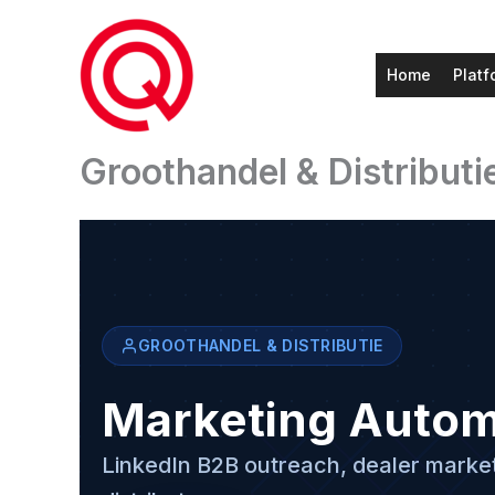
Ga
naar
de
Home
Platf
inhoud
Groothandel & Distributi
GROOTHANDEL & DISTRIBUTIE
Marketing Autom
LinkedIn B2B outreach, dealer market