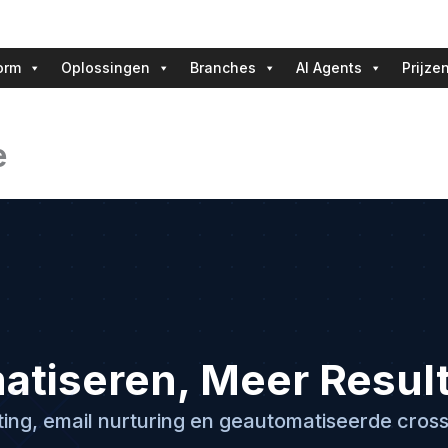
orm
Oplossingen
Branches
AI Agents
Prijze
e
atiseren, Meer Resul
ing, email nurturing en geautomatiseerde cross