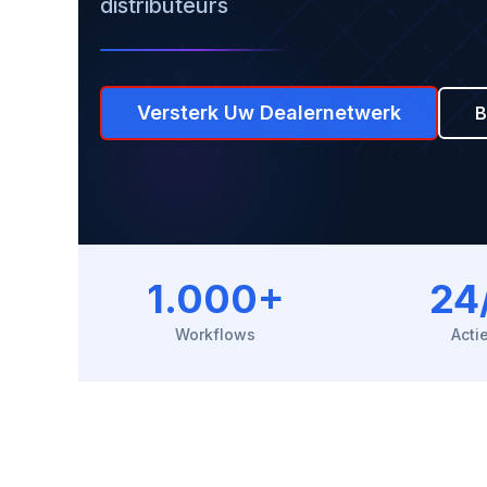
distributeurs
Versterk Uw Dealernetwerk
B
1.000+
24
Workflows
Acti