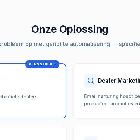
Onze Oplossing
 probleem op met gerichte automatisering — specifi
KERNMODULE
Dealer Market
Email nurturing houdt b
tentiële dealers,
producten, promoties en