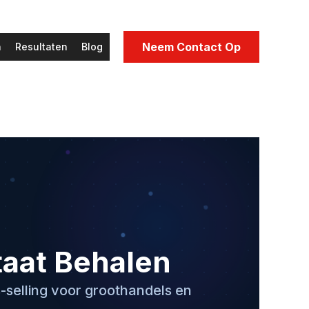
Neem Contact Op
n
Resultaten
Blog
taat Behalen
-selling voor groothandels en