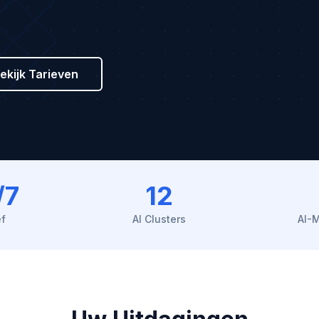
ekijk Tarieven
/7
12
ef
AI Clusters
AI-