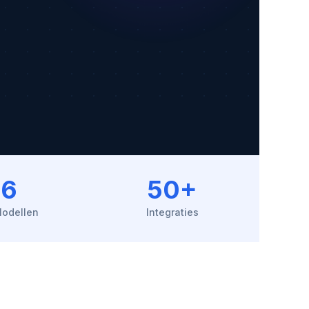
6
50+
Modellen
Integraties