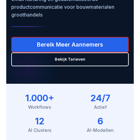
productcommunicatie voor bouwmaterialen
groothandels
Bereik Meer Aannemers
Bekijk Tarieven
1.000+
24/7
Workflows
Actief
12
6
AI Clusters
AI-Modellen