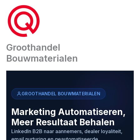
Ga
naar
de
inhoud
Groothandel
Bouwmaterialen
GROOTHANDEL BOUWMATERIALEN
Marketing Automatiseren,
Meer Resultaat Behalen
LinkedIn B2B naar aannemers, dealer loyaliteit,
email nurturing en geautomatiseerde