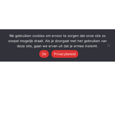
We gebruiken cookies om ervoor te zorgen dat onze site zo
soepel mogelijk draait. Als je doorgaat met het gebruiken van
deze site, gaan we ervan uit dat je ermee instemt.
Ok
Privacybeleid
Q
Quest Automations
AI-gestuurde marketing automatisering voor ambitieuze bedrijven.
Van content tot conversie — wij automatiseren je volledige
marketingmachine.
Quest AI Solutions B.V.
Zwanebloem 47, 2408LT Alphen aan den Rijn