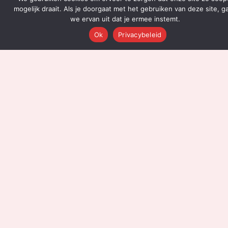
Over Ons
mogelijk draait. Als je doorgaat met het gebruiken van deze site, g
Platform Overzicht
we ervan uit dat je ermee instemt.
AI Agents (142)
Ok
Privacybeleid
Technologie
Integraties
Dashboards
Prijzen
Resultaten
Onboarding
DIENSTEN
Content Productie
Social Media
Email Marketing
Leadgeneratie