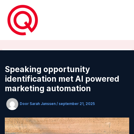
Ga
naar
de
inhoud
Speaking opportunity
identification met AI powered
marketing automation
Door
Sarah Janssen
/
september 21, 2025