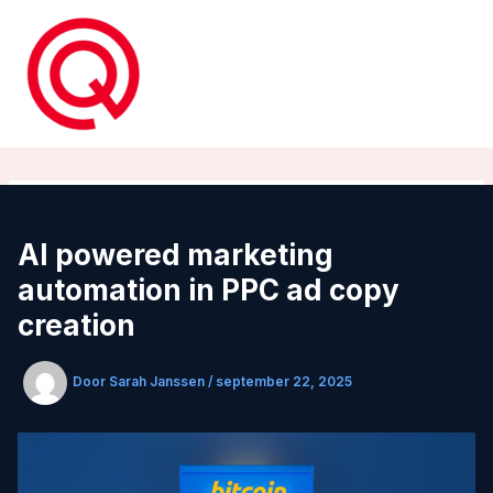
Ga
naar
de
inhoud
AI powered marketing
automation in PPC ad copy
creation
Door
Sarah Janssen
/
september 22, 2025