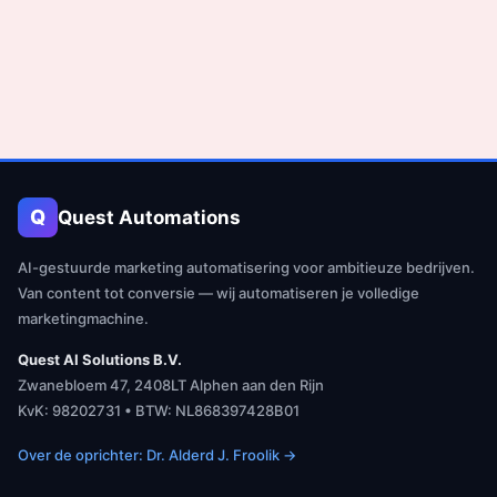
Q
Quest Automations
AI-gestuurde marketing automatisering voor ambitieuze bedrijven.
Van content tot conversie — wij automatiseren je volledige
marketingmachine.
Quest AI Solutions B.V.
Zwanebloem 47, 2408LT Alphen aan den Rijn
KvK: 98202731 • BTW: NL868397428B01
Over de oprichter: Dr. Alderd J. Froolik →