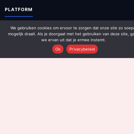
PLATFORM
Over Ons
We gebruiken cookies om ervoor te zorgen dat onze site zo soep
mogelijk draait. Als je doorgaat met het gebruiken van deze site, g
Platform Overzicht
we ervan uit dat je ermee instemt.
AI Agents (142)
Ok
Privacybeleid
Technologie
Integraties
Dashboards
Prijzen
Resultaten
Onboarding
DIENSTEN
Content Productie