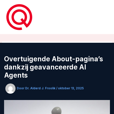
Ga
naar
de
inhoud
Overtuigende About-pagina’s
dankzij geavanceerde AI
Agents
Door
Dr. Alderd J. Froolik
/
oktober 13, 2025