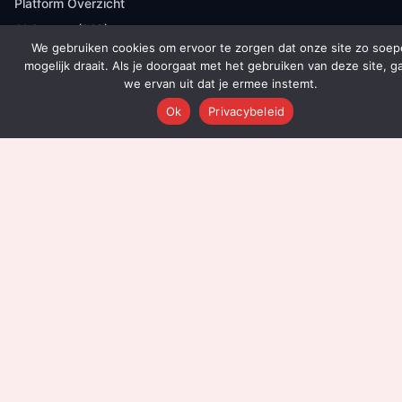
Platform Overzicht
AI Agents (142)
We gebruiken cookies om ervoor te zorgen dat onze site zo soep
Technologie
mogelijk draait. Als je doorgaat met het gebruiken van deze site, g
Integraties
we ervan uit dat je ermee instemt.
Dashboards
Ok
Privacybeleid
Prijzen
Resultaten
Onboarding
DIENSTEN
Content Productie
Social Media
Email Marketing
Leadgeneratie
Advertenties