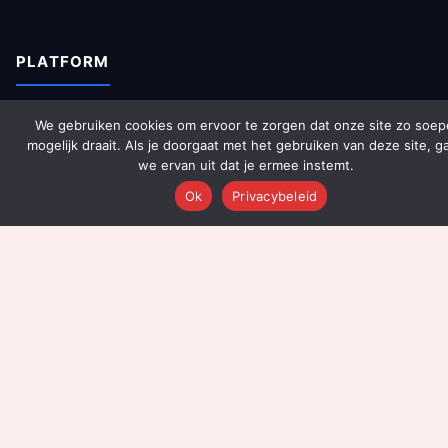
PLATFORM
Over Ons
We gebruiken cookies om ervoor te zorgen dat onze site zo soep
mogelijk draait. Als je doorgaat met het gebruiken van deze site, g
Platform Overzicht
we ervan uit dat je ermee instemt.
AI Agents (142)
Ok
Privacybeleid
Technologie
Integraties
Dashboards
Prijzen
Resultaten
Onboarding
DIENSTEN