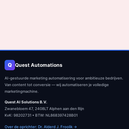
Q
Quest Automations
AI-gestuurde marketing automatisering voor ambitieuze bedrijven.
Van content tot conversie — wij automatiseren je volledige
marketingmachine.
Quest AI Solutions B.V.
Zwanebloem 47, 2408LT Alphen aan den Rijn
KvK: 98202731 • BTW: NL868397428B01
Over de oprichter: Dr. Alderd J. Froolik →