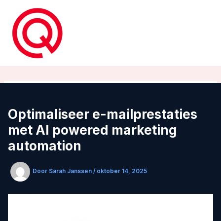
Ga
naar
de
inhoud
Optimaliseer e-mailprestaties
met AI powered marketing
automation
Door
Sarah Janssen
/
oktober 14, 2025