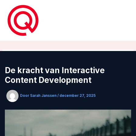
Ga
naar
de
inhoud
De kracht van Interactive
Content Development
Door
Sarah Janssen
/
december 27, 2025