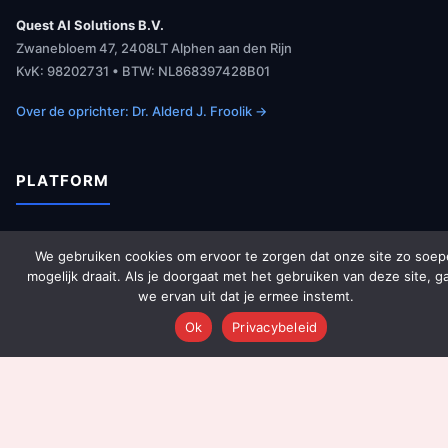
Quest AI Solutions B.V.
Zwanebloem 47, 2408LT Alphen aan den Rijn
KvK: 98202731 • BTW: NL868397428B01
Over de oprichter: Dr. Alderd J. Froolik →
PLATFORM
Over Ons
We gebruiken cookies om ervoor te zorgen dat onze site zo soep
Platform Overzicht
mogelijk draait. Als je doorgaat met het gebruiken van deze site, g
we ervan uit dat je ermee instemt.
AI Agents (142)
Technologie
Ok
Privacybeleid
Integraties
Dashboards
Prijzen
Resultaten