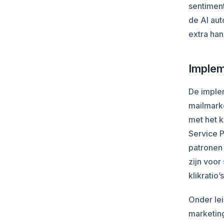
sentimen
de AI au
extra han
Implem
De imple
mailmarke
met het 
Service 
patronen 
zijn voo
klikratio’
Onder le
marketing