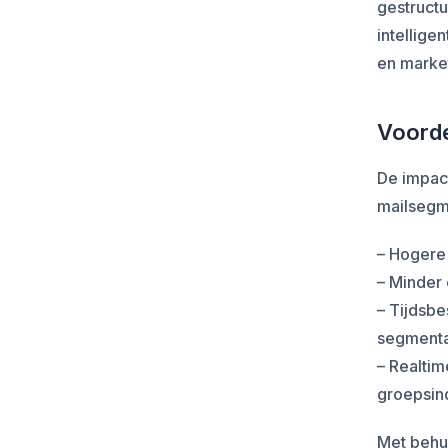
gestructu
intellige
en market
Voorde
De impac
mailsegme
– Hogere 
– Minder 
– Tijdsb
segmenta
– Realtim
groepsin
Met behu