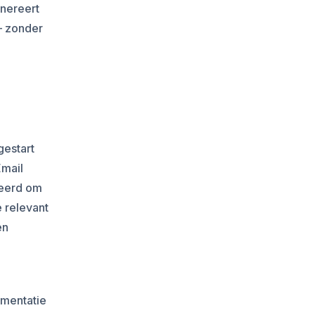
enereert
– zonder
gestart
Email
seerd om
e relevant
en
ementatie