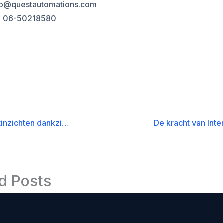
nfo@questautomations.com
: 06-50218580
Optimale Klantinzichten dankzij User Behavior Pattern Identification
d Posts