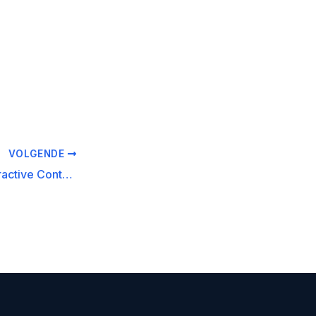
VOLGENDE
De kracht van Interactive Content Development