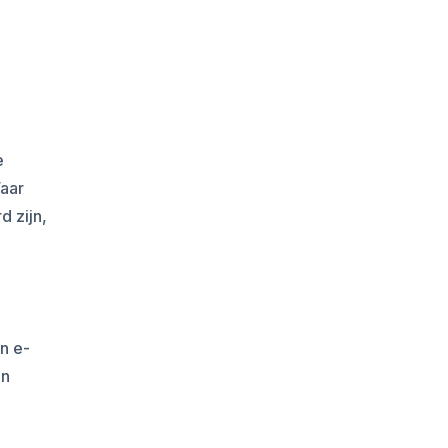
e
Waar
 zijn,
n e-
en