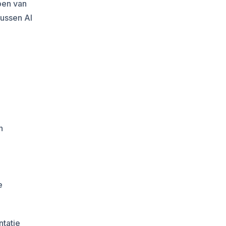
pen van
tussen AI
n
e
ntatie