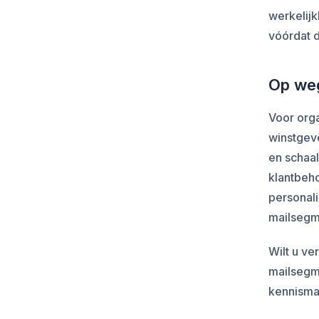
werkelij
vóórdat d
Op weg
Voor orga
winstgev
en schaal
klantbeh
personali
mailsegm
Wilt u v
mailsegme
kennisma