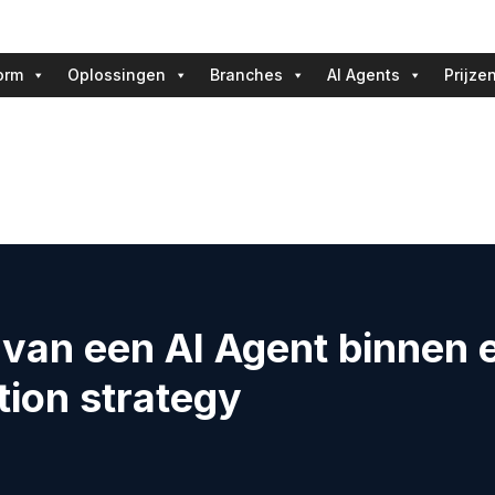
orm
Oplossingen
Branches
AI Agents
Prijze
 van een AI Agent binnen 
ion strategy