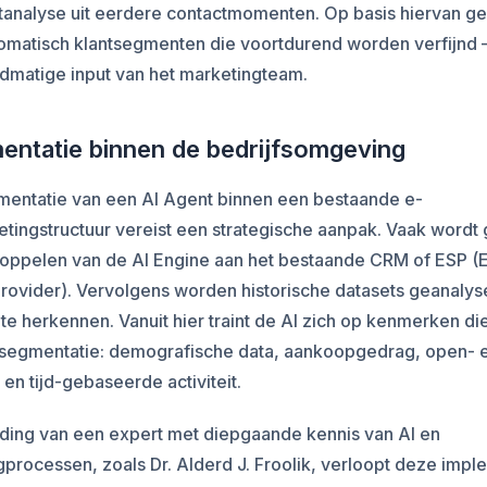
tanalyse uit eerdere contactmomenten. Op basis hiervan g
tomatisch klantsegmenten die voortdurend worden verfijnd 
dmatige input van het marketingteam.
entatie binnen de bedrijfsomgeving
mentatie van een AI Agent binnen een bestaande e-
tingstructuur vereist een strategische aanpak. Vaak wordt 
koppelen van de AI Engine aan het bestaande CRM of ESP (
Provider). Vervolgens worden historische datasets geanaly
te herkennen. Vanuit hier traint de AI zich op kenmerken di
r segmentatie: demografische data, aankoopgedrag, open- 
s en tijd-gebaseerde activiteit.
iding van een expert met diepgaande kennis van AI en
processen, zoals Dr. Alderd J. Froolik, verloopt deze impl