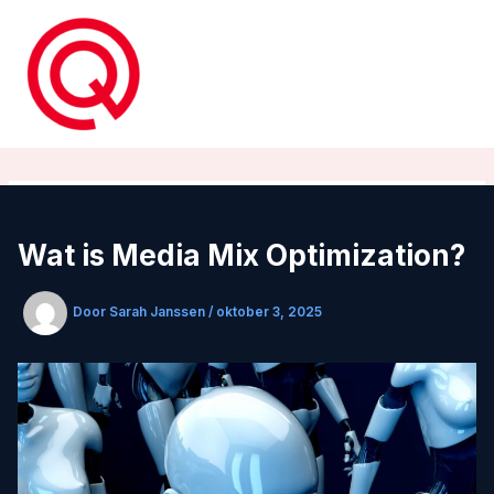
Ga
naar
de
inhoud
Wat is Media Mix Optimization?
Door
Sarah Janssen
/
oktober 3, 2025