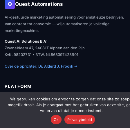
Q
Quest Automations
AI-gestuurde marketing automatisering voor ambitieuze bedrijven.
Van content tot conversie — wij automatiseren je volledige
marketingmachine.
Quest AI Solutions B.V.
Zwanebloem 47, 2408LT Alphen aan den Rijn
KvK: 98202731 • BTW: NL868397428B01
Over de oprichter: Dr. Alderd J. Froolik →
PLATFORM
We gebruiken cookies om ervoor te zorgen dat onze site zo soep
Over Ons
mogelijk draait. Als je doorgaat met het gebruiken van deze site, g
we ervan uit dat je ermee instemt.
Platform Overzicht
Ok
Privacybeleid
AI Agents (142)
Technologie