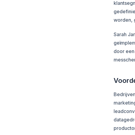
klantseg
gedefini
worden, g
Sarah Jan
geïmpleme
door een 
messcher
Voorde
Bedrijve
marketing
leadconve
datagedr
producton