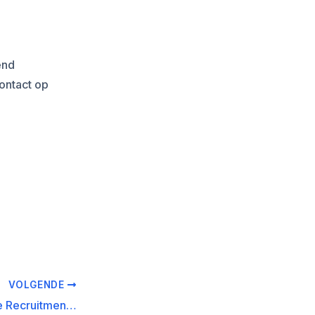
end
ontact op
VOLGENDE
Wat is 182. Affiliate Recruitment Content?