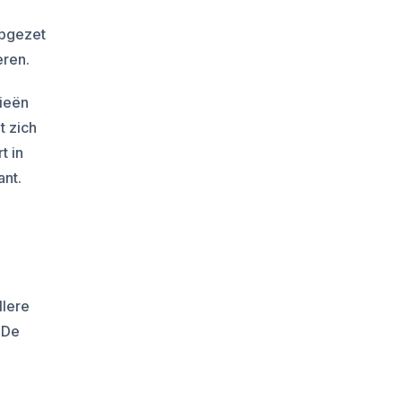
opgezet
eren.
gieën
t zich
t in
nt.
llere
 De