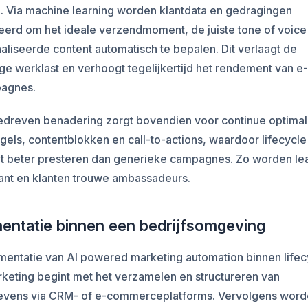
. Via machine learning worden klantdata en gedragingen
eerd om het ideale verzendmoment, de juiste tone of voice
liseerde content automatisch te bepalen. Dit verlaagt de
e werklast en verhoogt tegelijkertijd het rendement van e-
agnes.
edreven benadering zorgt bovendien voor continue optimali
gels, contentblokken en call-to-actions, waardoor lifecycle
ant beter presteren dan generieke campagnes. Zo worden le
lant en klanten trouwe ambassadeurs.
entatie binnen een bedrijfsomgeving
mentatie van AI powered marketing automation binnen lifec
keting begint met het verzamelen en structureren van
evens via CRM- of e-commerceplatforms. Vervolgens wor