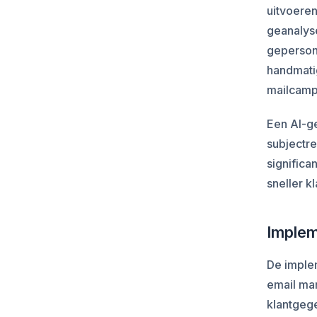
uitvoeren
geanalys
gepersona
handmatig
mailcamp
Een AI-g
subjectre
signific
sneller k
Implem
De imple
email mar
klantgeg