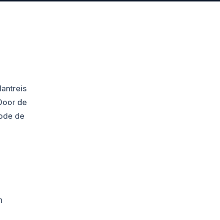
antreis
Door de
hode de
n