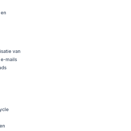
 en
satie van
 e-mails
ads
ycle
den