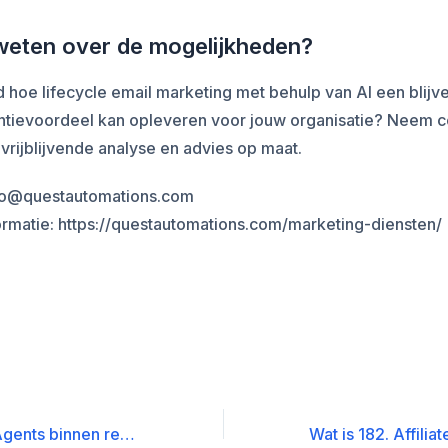
eten over de mogelijkheden?
hoe lifecycle email marketing met behulp van AI een blijv
ntievoordeel kan opleveren voor jouw organisatie? Neem c
vrijblijvende analyse en advies op maat.
nfo@questautomations.com
ormatie: https://questautomations.com/marketing-diensten/
De rol van AI Agents binnen real-time analytics dashboards