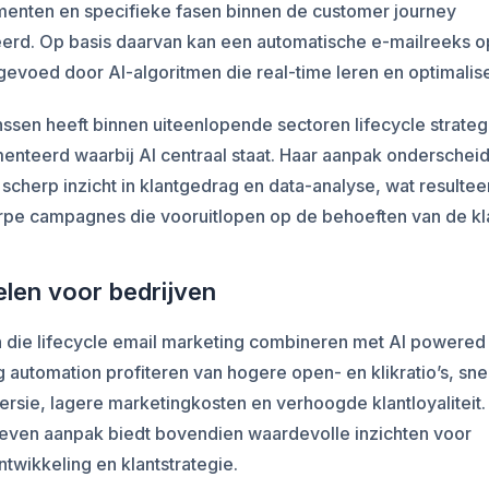
menten en specifieke fasen binnen de customer journey
eerd. Op basis daarvan kan een automatische e-mailreeks 
evoed door AI-algoritmen die real-time leren en optimalis
ssen heeft binnen uiteenlopende sectoren lifecycle strate
nteerd waarbij AI centraal staat. Haar aanpak onderscheid
scherp inzicht in klantgedrag en data-analyse, wat resulteer
pe campagnes die vooruitlopen op de behoeften van de kla
len voor bedrijven
n die lifecycle email marketing combineren met AI powered
 automation profiteren van hogere open- en klikratio’s, sne
rsie, lagere marketingkosten en verhoogde klantloyaliteit.
even aanpak biedt bovendien waardevolle inzichten voor
twikkeling en klantstrategie.