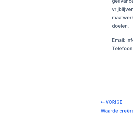
geavance
vrijblijv
maatwerk
doelen.
Email: i
Telefoon
VORIGE