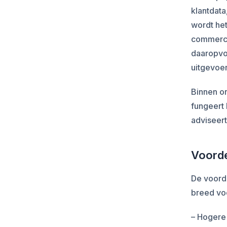
klantdata
wordt het
commerce
daaropvo
uitgevoer
Binnen or
fungeert 
adviseert
Voorde
De voorde
breed vo
– Hogere