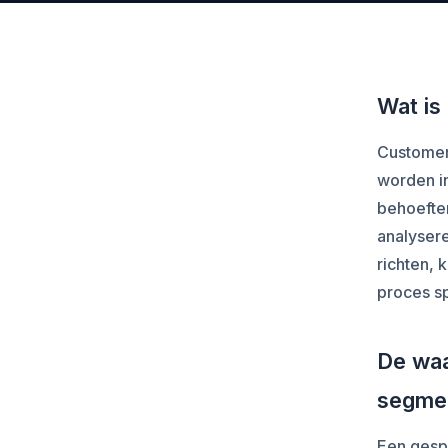
Wat is
Customer 
worden i
behoefte
analyser
richten, 
proces sp
De waa
segme
Een gesp