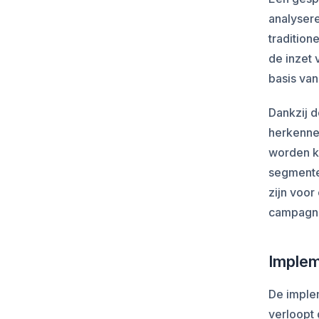
analyser
tradition
de inzet 
basis va
Dankzij d
herkennen
worden kl
segmenten
zijn voor
campagne
Implem
De imple
verloopt 