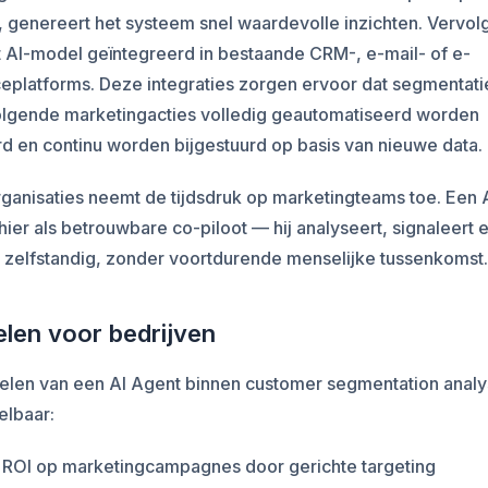
, genereert het systeem snel waardevolle inzichten. Vervol
 AI-model geïntegreerd in bestaande CRM-, e-mail- of e-
platforms. Deze integraties zorgen ervoor dat segmentati
lgende marketingacties volledig geautomatiseerd worden
d en continu worden bijgestuurd op basis van nieuwe data.
ganisaties neemt de tijdsdruk op marketingteams toe. Een 
hier als betrouwbare co-piloot — hij analyseert, signaleert 
 zelfstandig, zonder voortdurende menselijke tussenkomst.
len voor bedrijven
len van een AI Agent binnen customer segmentation analys
elbaar:
 ROI op marketingcampagnes door gerichte targeting