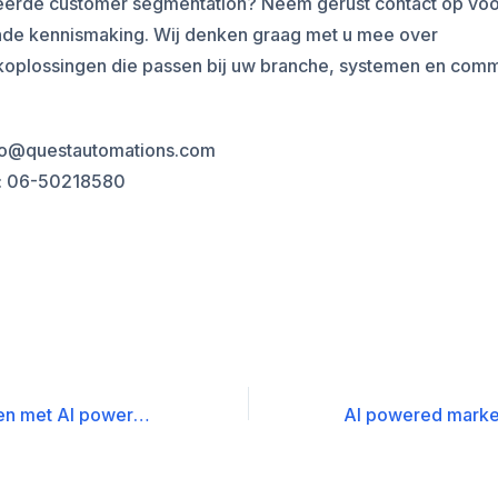
erde customer segmentation? Neem gerust contact op voo
ende kennismaking. Wij denken graag met u mee over
oplossingen die passen bij uw branche, systemen en comm
nfo@questautomations.com
: 06-50218580
Waarde creëren met AI powered marketing automation