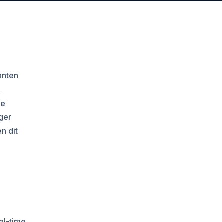
anten
,
te
ger
n dit
al-time