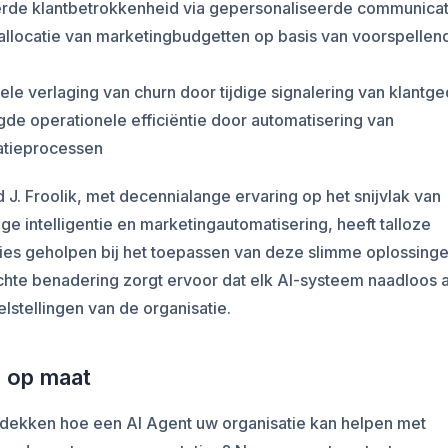
erde klantbetrokkenheid via gepersonaliseerde communicat
allocatie van marketingbudgetten op basis van voorspellen
rele verlaging van churn door tijdige signalering van klantg
de operationele efficiëntie door automatisering van
tieprocessen
d J. Froolik, met decennialange ervaring op het snijvlak van
ge intelligentie en marketingautomatisering, heeft talloze
ies geholpen bij het toepassen van deze slimme oplossingen
chte benadering zorgt ervoor dat elk AI-systeem naadloos a
lstellingen van de organisatie.
 op maat
tdekken hoe een AI Agent uw organisatie kan helpen met