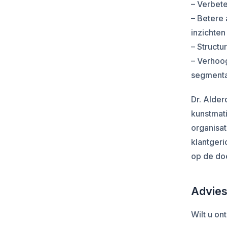
– Verbet
– Betere 
inzichten
– Structu
– Verhoog
segmenta
Dr. Alder
kunstmati
organisat
klantgeri
op de doe
Advies
Wilt u on