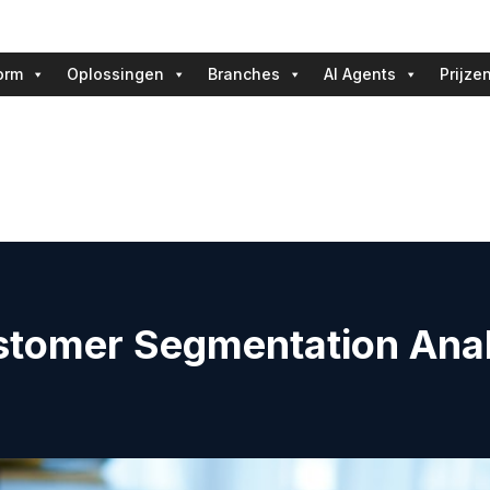
orm
Oplossingen
Branches
AI Agents
Prijze
stomer Segmentation Ana