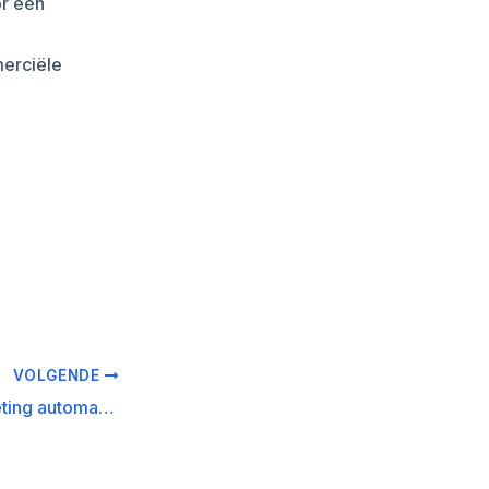
r een
erciële
VOLGENDE
AI powered marketing automation bij SEO keyword research