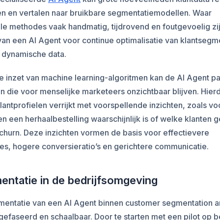
en en vertalen naar bruikbare segmentatiemodellen. Waar
ele methodes vaak handmatig, tijdrovend en foutgevoelig zij
van een AI Agent voor continue optimalisatie van klantseg
n dynamische data.
e inzet van machine learning-algoritmen kan de AI Agent p
 die voor menselijke marketeers onzichtbaar blijven. Hier
antprofielen verrijkt met voorspellende inzichten, zoals v
 een herhaalbestelling waarschijnlijk is of welke klanten 
 churn. Deze inzichten vormen de basis voor effectievere
s, hogere conversieratio’s en gerichtere communicatie.
entatie in de bedrijfsomgeving
mentatie van een AI Agent binnen customer segmentation a
gefaseerd en schaalbaar. Door te starten met een pilot op 