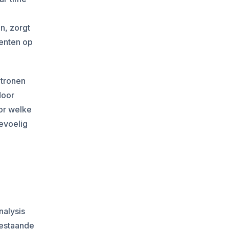
n, zorgt
menten op
atronen
door
oor welke
gevoelig
nalysis
bestaande