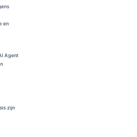
gens
e en
AI Agent
en
is zijn