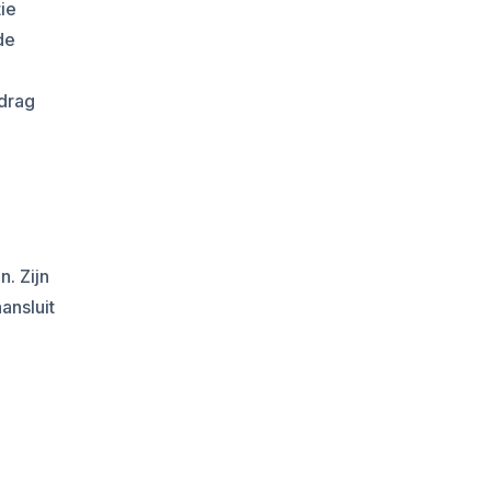
ie
de
edrag
. Zijn
ansluit