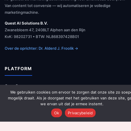
Van content tot conversie — wij automatiseren je volledige
marketingmachine.
Quest AI Solutions B.V.
Zwanebloem 47, 2408LT Alphen aan den Rijn
KvK: 98202731 • BTW: NL868397428B01
Over de oprichter: Dr. Alderd J. Froolik →
PLATFORM
Over Ons
We gebruiken cookies om ervoor te zorgen dat onze site zo soep
Platform Overzicht
mogelijk draait. Als je doorgaat met het gebruiken van deze site, g
AI Agents (142)
we ervan uit dat je ermee instemt.
Technologie
Ok
Privacybeleid
Integraties
Dashboards