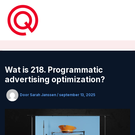
Ga
naar
de
inhoud
Wat is 218. Programmatic
advertising optimization?
Door
Sarah Janssen
/
september 13, 2025