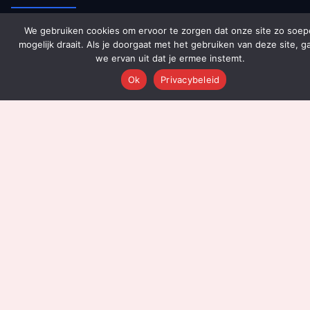
We gebruiken cookies om ervoor te zorgen dat onze site zo soep
Over Ons
mogelijk draait. Als je doorgaat met het gebruiken van deze site, g
Platform Overzicht
we ervan uit dat je ermee instemt.
AI Agents (142)
Ok
Privacybeleid
Technologie
Integraties
Dashboards
Prijzen
Resultaten
Onboarding
DIENSTEN
Content Productie
Social Media