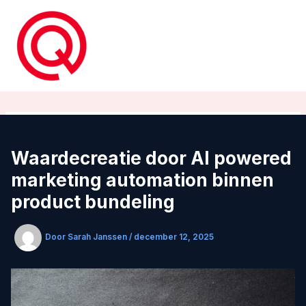
Ga
naar
de
inhoud
Waardecreatie door AI powered
marketing automation binnen
product bundeling
Door
Sarah Janssen
/
december 12, 2025