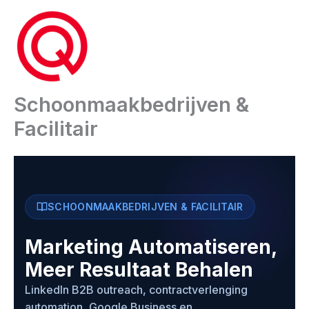
Ga
naar
de
inhoud
Schoonmaakbedrijven &
Facilitair
SCHOONMAAKBEDRIJVEN & FACILITAIR
Marketing Automatiseren,
Meer Resultaat Behalen
LinkedIn B2B outreach, contractverlenging
automation, Google Business en