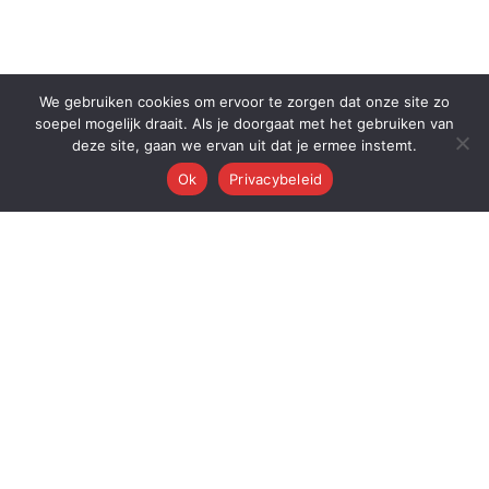
We gebruiken cookies om ervoor te zorgen dat onze site zo
soepel mogelijk draait. Als je doorgaat met het gebruiken van
deze site, gaan we ervan uit dat je ermee instemt.
Ok
Privacybeleid
Q
Quest Automations
AI-gestuurde marketing automatisering voor ambitieuze bedrijven.
Van content tot conversie — wij automatiseren je volledige
marketingmachine.
Quest AI Solutions B.V.
Zwanebloem 47, 2408LT Alphen aan den Rijn
KvK: 98202731 • BTW: NL868397428B01