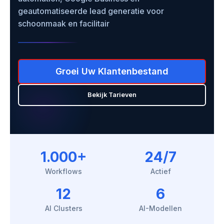
geautomatiseerde lead generatie voor
schoonmaak en facilitair
Groei Uw Klantenbestand
Bekijk Tarieven
1.000+
24/7
Workflows
Actief
12
6
AI Clusters
AI-Modellen