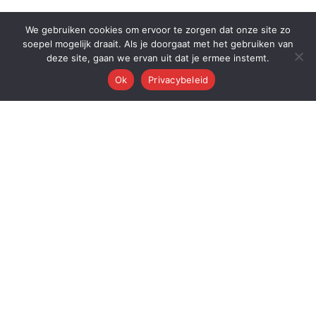
We gebruiken cookies om ervoor te zorgen dat onze site zo
soepel mogelijk draait. Als je doorgaat met het gebruiken van
deze site, gaan we ervan uit dat je ermee instemt.
Ok
Privacybeleid
Q
Quest Automations
AI-gestuurde marketing automatisering voor ambitieuze bedrijven.
Van content tot conversie — wij automatiseren je volledige
marketingmachine.
Quest AI Solutions B.V.
Zwanebloem 47, 2408LT Alphen aan den Rijn
KvK: 98202731 • BTW: NL868397428B01
Over de oprichter: Dr. Alderd J. Froolik →