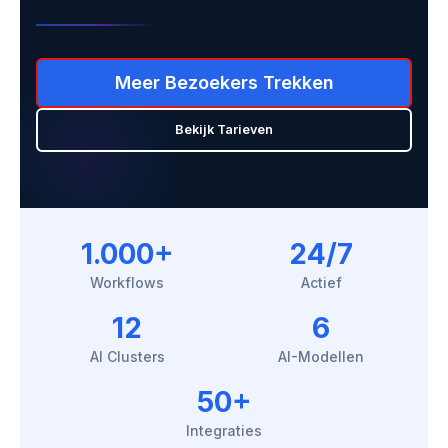
Meer Bezoekers Trekken
Bekijk Tarieven
1.000+
24/7
Workflows
Actief
12
6
AI Clusters
AI-Modellen
50+
Integraties