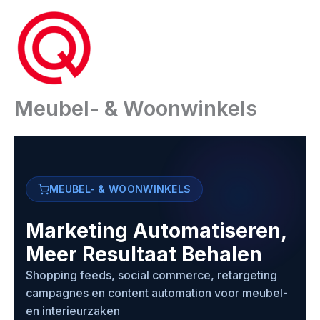
Ga
naar
de
inhoud
Meubel- & Woonwinkels
MEUBEL- & WOONWINKELS
Marketing Automatiseren,
Meer Resultaat Behalen
Shopping feeds, social commerce, retargeting
campagnes en content automation voor meubel-
en interieurzaken