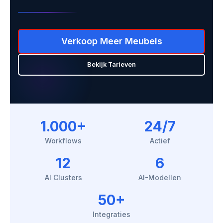
Verkoop Meer Meubels
Bekijk Tarieven
1.000+
24/7
Workflows
Actief
12
6
AI Clusters
AI-Modellen
50+
Integraties