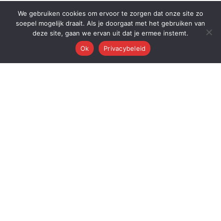
We gebruiken cookies om ervoor te zorgen dat onze site zo
soepel mogelijk draait. Als je doorgaat met het gebruiken van
deze site, gaan we ervan uit dat je ermee instemt.
Ok
Privacybeleid
Q
Quest Automations
AI-gestuurde marketing automatisering voor ambitieuze bedrijven.
Van content tot conversie — wij automatiseren je volledige
marketingmachine.
Quest AI Solutions B.V.
Zwanebloem 47, 2408LT Alphen aan den Rijn
KvK: 98202731 • BTW: NL868397428B01
Over de oprichter: Dr. Alderd J. Froolik →