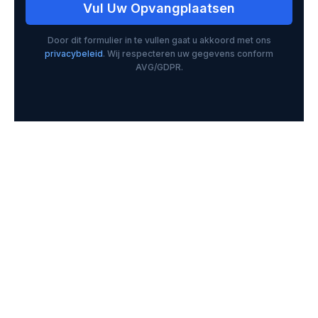
Vul Uw Opvangplaatsen
Door dit formulier in te vullen gaat u akkoord met ons
privacybeleid
. Wij respecteren uw gegevens conform
AVG/GDPR.