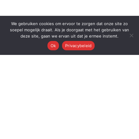
We gebruiken cookies om ervoor te zorgen dat onze site zo
soepel mogelijk draait. Als je doorgaat met het gebruiken van
deze site, gaan we ervan uit dat je ermee instemt.
Ok
Privacybeleid
Q
Quest Automations
AI-gestuurde marketing automatisering voor ambitieuze bedrijven.
Van content tot conversie — wij automatiseren je volledige
marketingmachine.
Quest AI Solutions B.V.
Zwanebloem 47, 2408LT Alphen aan den Rijn
KvK: 98202731 • BTW: NL868397428B01
Over de oprichter: Dr. Alderd J. Froolik →