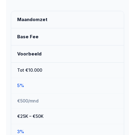
Maandomzet
Base Fee
Voorbeeld
Tot €10.000
5%
€500/mnd
€25K – €50K
3%