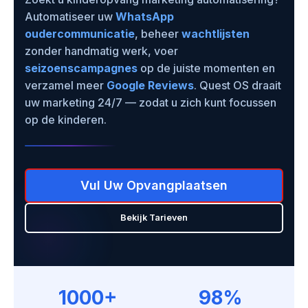
Automatiseer uw
WhatsApp
oudercommunicatie
, beheer
wachtlijsten
zonder handmatig werk, voer
seizoenscampagnes
op de juiste momenten en
verzamel meer
Google Reviews
. Quest OS draait
uw marketing 24/7 — zodat u zich kunt focussen
op de kinderen.
Vul Uw Opvangplaatsen
Bekijk Tarieven
1000+
98%