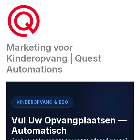
Ga
naar
de
inhoud
Marketing voor
Kinderopvang | Quest
Automations
KINDEROPVANG & BSO
Vul Uw Opvangplaatsen —
Automatisch
Zoekt u kinderopvang marketing automatisering?