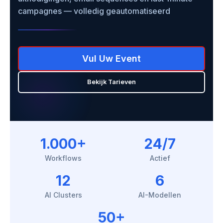
campagnes — volledig geautomatiseerd
Vul Uw Event
Bekijk Tarieven
1.000+
24/7
Workflows
Actief
12
6
AI Clusters
AI-Modellen
50+