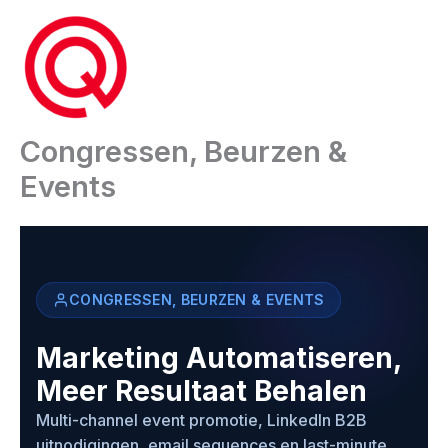
Ga
naar
de
inhoud
Congressen, Beurzen &
Events
CONGRESSEN, BEURZEN & EVENTS
Marketing Automatiseren,
Meer Resultaat Behalen
Multi-channel event promotie, LinkedIn B2B
uitnodigingen, email sequences en last-minute