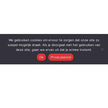
We gebruiken cookies om ervoor te zorgen dat onze site zo
soepel mogelijk draait. Als je doorgaat met het gebruiken van
deze site, gaan we ervan uit dat je ermee instemt.
Ok
Privacybeleid
Q
Quest Automations
AI-gestuurde marketing automatisering voor ambitieuze bedrijven.
Van content tot conversie — wij automatiseren je volledige
marketingmachine.