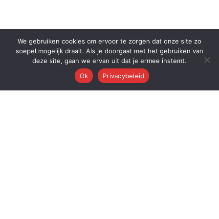
We gebruiken cookies om ervoor te zorgen dat onze site zo
soepel mogelijk draait. Als je doorgaat met het gebruiken van
deze site, gaan we ervan uit dat je ermee instemt.
Ok
Privacybeleid
Q
Quest Automations
AI-gestuurde marketing automatisering voor ambitieuze bedrijven.
Van content tot conversie — wij automatiseren je volledige
marketingmachine.
Quest AI Solutions B.V.
Zwanebloem 47, 2408LT Alphen aan den Rijn
KvK: 98202731 • BTW: NL868397428B01