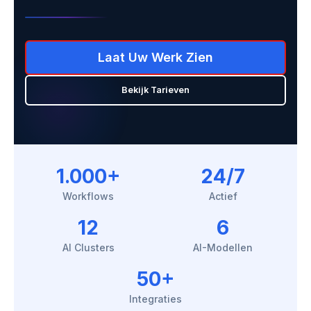
Laat Uw Werk Zien
Bekijk Tarieven
1.000+
24/7
Workflows
Actief
12
6
AI Clusters
AI-Modellen
50+
Integraties