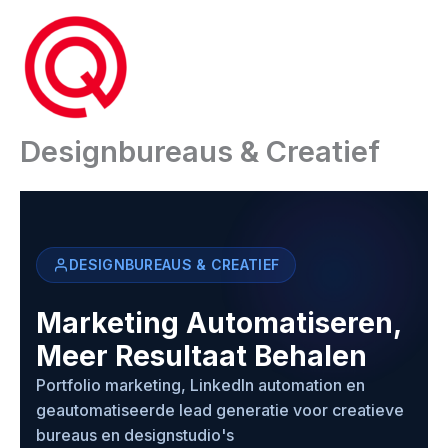
Ga
naar
de
inhoud
Designbureaus & Creatief
DESIGNBUREAUS & CREATIEF
Marketing Automatiseren,
Meer Resultaat Behalen
Portfolio marketing, LinkedIn automation en
geautomatiseerde lead generatie voor creatieve
bureaus en designstudio's