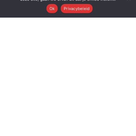
Ok
Privacybeleid
Q
Quest Automations
AI-gestuurde marketing automatisering voor ambitieuze bedrijven.
Van content tot conversie — wij automatiseren je volledige
marketingmachine.
Quest AI Solutions B.V.
Zwanebloem 47, 2408LT Alphen aan den Rijn
KvK: 98202731 • BTW: NL868397428B01
Over de oprichter: Dr. Alderd J. Froolik →
PLATFORM