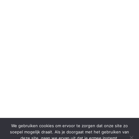
We gebruiken cookies om ervoor te zorgen dat onze site zo
soepel mogelijk draait. Als je doorgaat met het gebruiken van
deze site, gaan we ervan uit dat je ermee instemt.