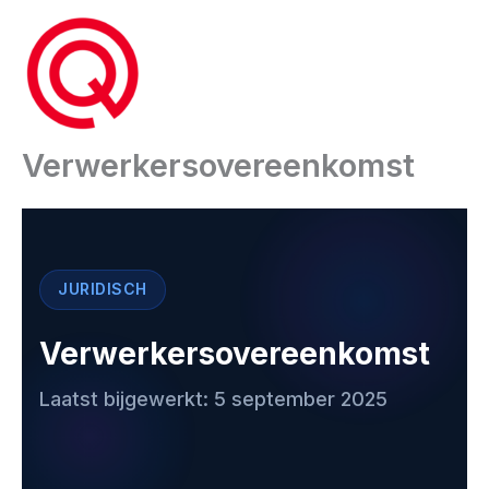
Ga
naar
de
inhoud
Verwerkersovereenkomst
JURIDISCH
Verwerkersovereenkomst
Laatst bijgewerkt: 5 september 2025