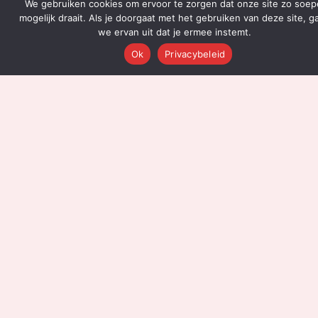
We gebruiken cookies om ervoor te zorgen dat onze site zo soep
Technologie
mogelijk draait. Als je doorgaat met het gebruiken van deze site, g
we ervan uit dat je ermee instemt.
Integraties
Dashboards
Ok
Privacybeleid
Prijzen
Resultaten
Onboarding
DIENSTEN
Content Productie
Social Media
Email Marketing
Leadgeneratie
Advertenties
SEO & AEO