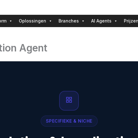
orm
Oplossingen
Branches
AI Agents
Prijze
ation Agent
SPECIFIEKE & NICHE