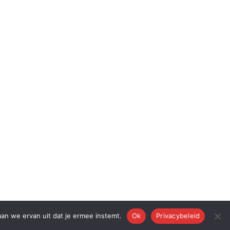
aan we ervan uit dat je ermee instemt.
Ok
Privacybeleid