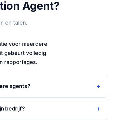
ation Agent?
n en talen.
satie voor meerdere
it gebeurt volledig
en rapportages.
+
dere agents?
+
n bedrijf?