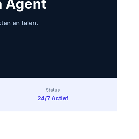
n Agent
ten en talen.
Status
24/7 Actief