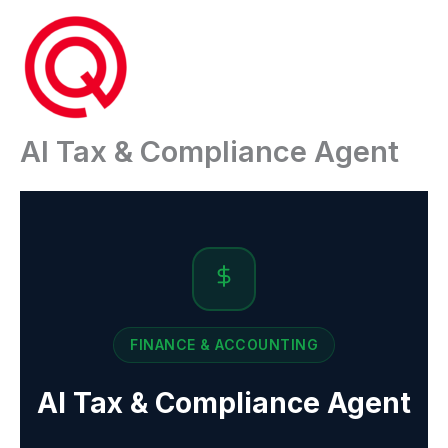
Ga
naar
de
inhoud
AI Tax & Compliance Agent
FINANCE & ACCOUNTING
AI Tax & Compliance Agent