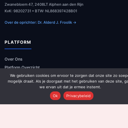
Zwanebloem 47, 2408LT Alphen aan den Rijn
KvK: 98202731 • BTW: NL868397428B01
Over de oprichter: Dr. Alderd J. Froolik →
PLATFORM
Over Ons
Platform Overzicht
AI Agents (142)
We gebruiken cookies om ervoor te zorgen dat onze site zo soep
mogelijk draait. Als je doorgaat met het gebruiken van deze site, g
Technologie
we ervan uit dat je ermee instemt.
Integraties
Ok
Privacybeleid
Dashboards
Prijzen
Resultaten
Onboarding