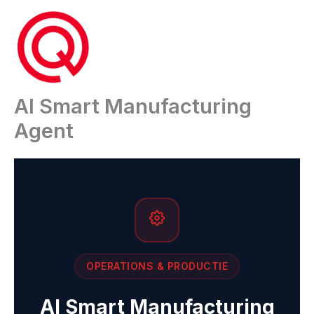
Ga
naar
de
inhoud
AI Smart Manufacturing
Agent
OPERATIONS & PRODUCTIE
AI Smart Manufacturing