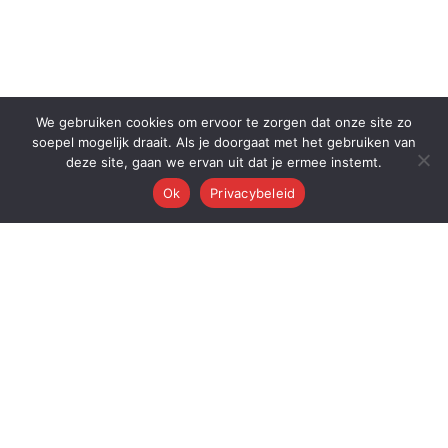
We gebruiken cookies om ervoor te zorgen dat onze site zo
soepel mogelijk draait. Als je doorgaat met het gebruiken van
deze site, gaan we ervan uit dat je ermee instemt.
Ok
Privacybeleid
Q
Quest Automations
AI-gestuurde marketing automatisering voor ambitieuze bedrijven.
Van content tot conversie — wij automatiseren je volledige
marketingmachine.
Quest AI Solutions B.V.
Zwanebloem 47, 2408LT Alphen aan den Rijn