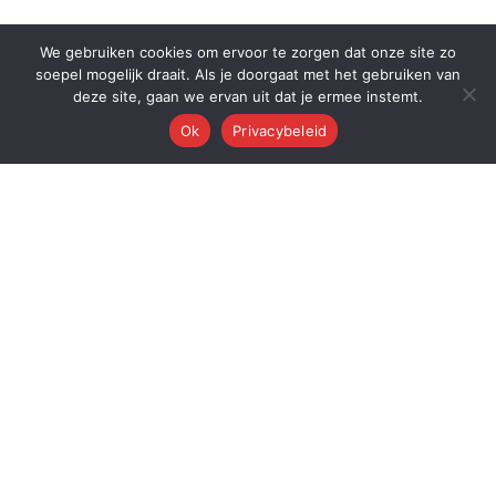
We gebruiken cookies om ervoor te zorgen dat onze site zo
soepel mogelijk draait. Als je doorgaat met het gebruiken van
deze site, gaan we ervan uit dat je ermee instemt.
Ok
Privacybeleid
Q
Quest Automations
AI-gestuurde marketing automatisering voor ambitieuze bedrijven.
Van content tot conversie — wij automatiseren je volledige
marketingmachine.
Quest AI Solutions B.V.
Zwanebloem 47, 2408LT Alphen aan den Rijn
KvK: 98202731 • BTW: NL868397428B01
Over de oprichter: Dr. Alderd J. Froolik →