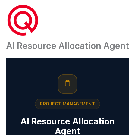
Ga
naar
de
inhoud
AI Resource Allocation Agent
PROJECT MANAGEMENT
AI Resource Allocation
Agent