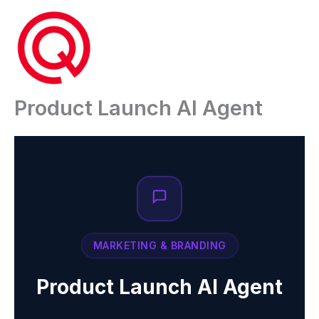
Ga
naar
de
inhoud
Product Launch AI Agent
MARKETING & BRANDING
Product Launch AI Agent