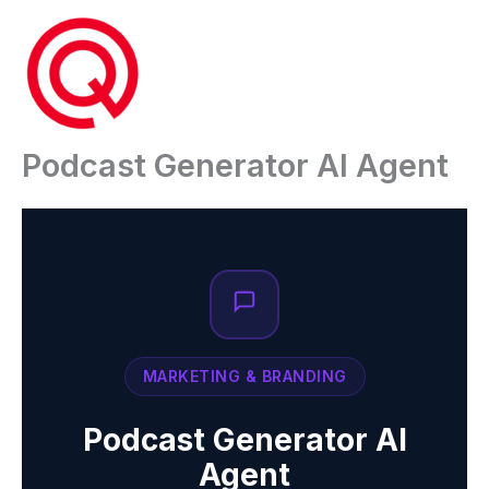
Ga
naar
de
inhoud
Podcast Generator AI Agent
MARKETING & BRANDING
Podcast Generator AI
Agent