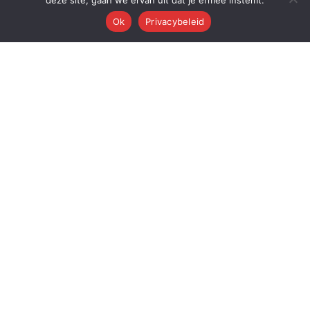
deze site, gaan we ervan uit dat je ermee instemt.
Ok
Privacybeleid
Q
Quest Automations
AI-gestuurde marketing automatisering voor ambitieuze bedrijven.
Van content tot conversie — wij automatiseren je volledige
marketingmachine.
Quest AI Solutions B.V.
Zwanebloem 47, 2408LT Alphen aan den Rijn
KvK: 98202731 • BTW: NL868397428B01
Over de oprichter: Dr. Alderd J. Froolik →
PLATFORM