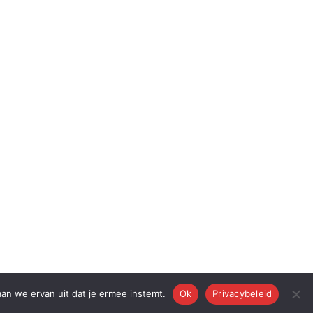
aan we ervan uit dat je ermee instemt.
Ok
Privacybeleid