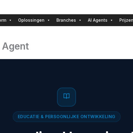
orm
Oplossingen
Branches
AI Agents
Prijze
g Agent
EDUCATIE & PERSOONLIJKE ONTWIKKELING