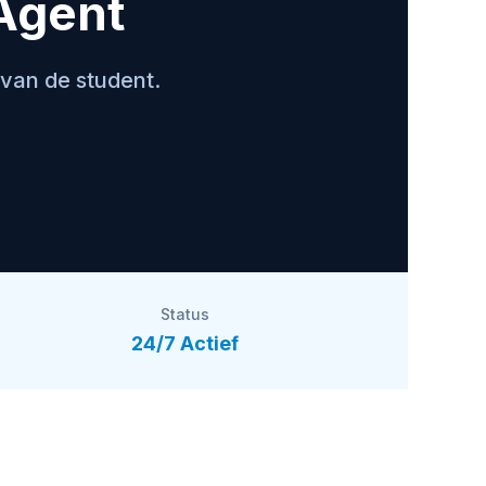
 Agent
 van de student.
Status
24/7 Actief