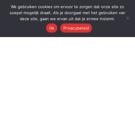
We gebruiken cookies om ervoor te zorgen dat onze site zo
soepel mogelijk draait. Als je doorgaat met het gebruiken van
deze site, gaan we ervan uit dat je ermee instemt.
Ok
Privacybeleid
Q
Quest Automations
AI-gestuurde marketing automatisering voor ambitieuze bedrijven.
Van content tot conversie — wij automatiseren je volledige
marketingmachine.
Quest AI Solutions B.V.
Zwanebloem 47, 2408LT Alphen aan den Rijn
KvK: 98202731 • BTW: NL868397428B01
Over de oprichter: Dr. Alderd J. Froolik →