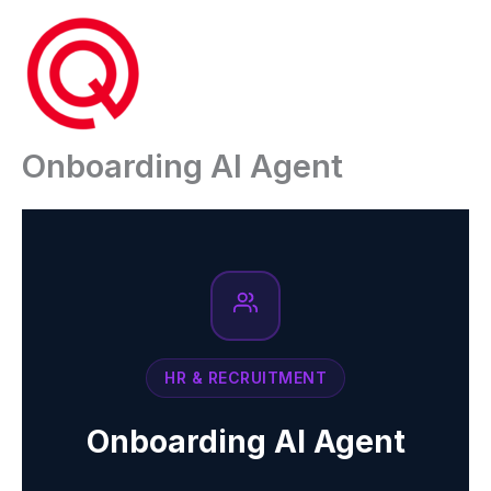
Ga
naar
de
inhoud
Onboarding AI Agent
HR & RECRUITMENT
Onboarding AI Agent